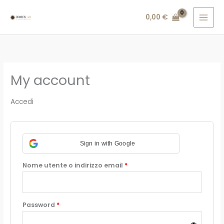
Vai
Richiesto
Richiesto
0,00
€
al
contenuto
My account
Accedi
Sign in with Google
Nome utente o indirizzo email
*
Password
*